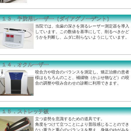
１３．予防用レーザー（ダイアグノーデント）
当院では、虫歯の深さを測るレーザー測定器を導入
しています。この数値を基準にして、削るべきかど
うかを判断し、ムダに削らないようにしています。
１４．オクルーザー
咬合力や咬合のバランスを測定し、矯正治療の患者
様はもちろんのこと、補綴物（かぶせ物など）の咬
合の調整や咬み合わせの診断に利用できます。
１５．ストレッチ板
立つ姿勢を意識するための道具です。
角度をつけて立つことにより普段感じることのでき
ない重力と重心のバランスを整え、身体のゆがみを