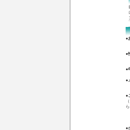
●
●
●
●
●
（
ら
●