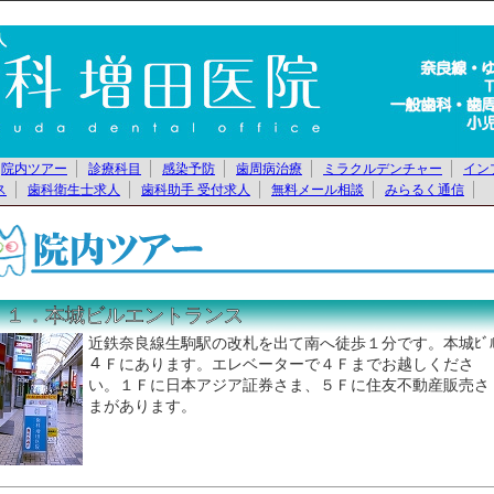
院内ツアー
診療科目
感染予防
歯周病治療
ミラクルデンチャー
イン
ス
歯科衛生士求人
歯科助手 受付求人
無料メール相談
みらるく通信
１．本城ビルエントランス
近鉄奈良線生駒駅の改札を出て南へ徒歩１分です。本城ﾋﾞ
４Ｆにあります。エレベーターで４Ｆまでお越しくださ
い。１Ｆに日本アジア証券さま、５Ｆに住友不動産販売さ
まがあります。