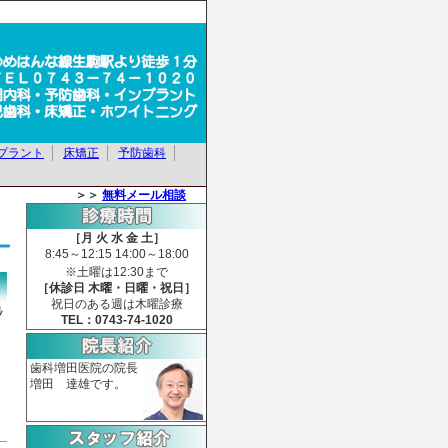
プラント
床矯正
予防歯科
＞＞
無料メール相談
［月 火 水 金 土］
8:45～12:15 14:00～18:00
※土曜は12:30まで
［休診日 木曜・日曜・祝日］
祝日のある週は木曜診療
ﾙ
TEL：0743-74-1020
歯科増田医院の院長
増田 達雄です。