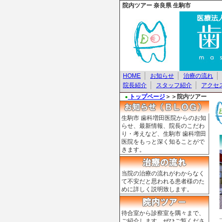
院内ツアー 奈良県 生駒市
HOME
お知らせ
治療の流れ
院長紹介
スタッフ紹介
アクセ
トップページ
＞＞
院内ツアー
●
生駒市 歯科増田医院からのお知
らせ、最新情報、院長のこだわ
り・考えなど、生駒市 歯科増田
医院をもっと深く知ることがで
きます。
当院の治療の流れがわからなく
て不安だと思われる患者様のた
めに詳しく説明致します。
待合室から診察室を隅々まで、
ご紹介します。ぜひご覧くださ