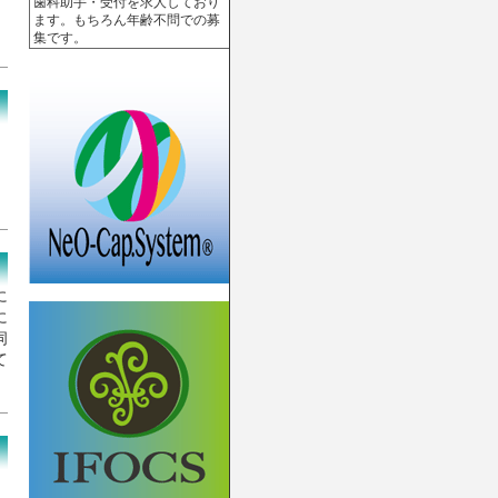
歯科助手・受付を求人しており
ます。もちろん年齢不問での募
集です。
に
に
伺
て